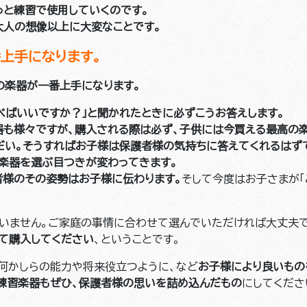
っと練習で使用していくのです。
大人の想像以上に大変なことです。
上手になります。
の楽器が一番上手になります。
べばいいですか？」と聞かれたときに必ずこうお答えします。
器も様々ですが、購入される際は必ず、子供には今買える最高の
だい。そうすればお子様は保護者様の気持ちに答えてくれるはず
は楽器を選ぶ目つきが変わってきます。
者様のその姿勢はお子様に伝わります。
そして今度はお子さまが「
いません。ご家庭の事情に合わせて選んでいただければ大丈夫で
って購入してください
、ということです。
何かしらの能力や将来役立つように、など
お子様により良いもの
練習楽器もぜひ、保護者様の思いを詰め込んだもの
にしてくださ